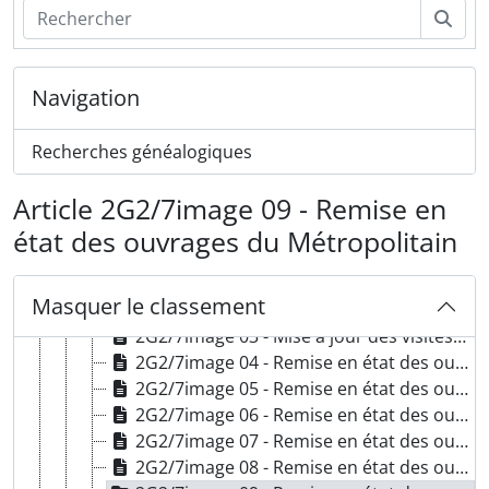
Rech
G - Etudes générales, 1856-2006
1G - Réseau métropolitain, 1856-1991
2G - Documentations, 1856-2006
Navigation
2G2/1 - Projets, 1873-1938
2G2/2 - Conseil municipal, 1896-1934
Recherches généalogiques
2G2/3 - Construction, infrastructures, 1903-1990
2G2/4 - Construction, infrastructures, 1931-2000
Article 2G2/7image 09 - Remise en
2G2/5 - Les travaux souterrains, 1903-2006
2G2/6 - Rénovation des stations, 1986-2002
état des ouvrages du Métropolitain
2G2/7 - Infrastructures, 1904-1995
2G2/7image 01 - Traversée du Canal Saint-Martin, 1904
Masquer le classement
2G2/7image 02 - Mise à jour des visites techniques annuelles et des inspections quinquennales, 1905-1927
2G2/7image 03 - Mise à jour des visites techniques annuelles et des inspections quinquennales, 1905-1927
2G2/7image 04 - Remise en état des ouvrages du Métropolitain, 1939-1945
2G2/7image 05 - Remise en état des ouvrages du Métropolitain, 1939-1945
2G2/7image 06 - Remise en état des ouvrages du Métropolitain, 1939-1945
2G2/7image 07 - Remise en état des ouvrages du Métropolitain, 1939-1945
2G2/7image 08 - Remise en état des ouvrages du Métropolitain