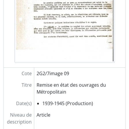
2G2/21 - Simulateur de ligne de métro RATP, 1969-1986
2G3/1 (1) -(2) - Etablissement legislatif de la CMP, 1886-1942
4G - Commission de l'Organistation des systèmes d'information (COSI), 1949-1993
7G - Réseaux de transports publics étrangers, 1909-1996
Cote
2G2/7image 09
Titre
Remise en état des ouvrages du
Métropolitain
Date(s)
1939-1945 (Production)
Niveau de
Article
description