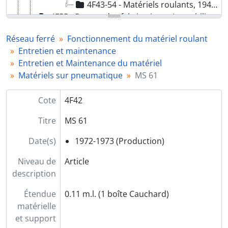
4F43-54 - Matériels roulants, 1941-1989
4F55 - Bureau des fabrications ; Immobilistation des magasin de Montrouge, 1968-1993
4F56 - "Conservez votre titre de transport jusqu'à la sortie", Sans date
Réseau ferré
Fonctionnement du matériel roulant
6F - Descriptifs techniques du MF 77, 1980
Entretien et maintenance
8F - Maquette d'instruction de Lagny, 1935-1987
Entretien et Maintenance du matériel
9F - Textes règlementaires du Réseau ferré, 1932-2004
Matériels sur pneumatique
MS 61
10F - Plans du matériel roulant ferré, 1888-1980
11F - Société française d'études et de réalisations de transports urbains (SOFRETU), 1900-2010
Cote
4F42
12F - Plans itinéraires des lignes de métro, 1950
Titre
MS 61
Date(s)
1972-1973 (Production)
Niveau de
Article
description
Étendue
0.11 m.l. (1 boîte Cauchard)
matérielle
et support