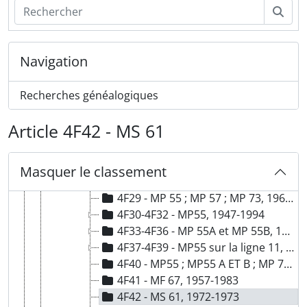
4F4-4F5 - Commission de retrait de service et de réformes des pneumatiques, 1959-1995
Rech
4F6-4F7 - Convois et transport, 1911-1989
4F8-4F54 - Entretien et maintenance, 1931-1996
4F8-4F9 - Instructions de services, 1934-1990
Navigation
4F10-4F12 - Descriptifs des matériels, 1946-1981
4F13 - Effets de la météo sur le train ; CIMT ; Ligne de Sceaux, 1966-1986
Recherches généalogiques
4F14-4F21 - Etudes éléctriques et mécaniques, 1954-1996
4F22-4F25 - Modernisation du matériel, 1931-1976
Article 4F42 - MS 61
4F26-4F54 - Entretien et Maintenance du matériel, 1941-1996
4F26-4F27 - Matériels articulés, 1944-1977
4F28-4F54 - Matériels sur pneumatique, 1941-1996
Masquer le classement
4F28 - MP 55 ; MP 57, MP 73 ; MF 67, 1959-1983
4F29 - MP 55 ; MP 57 ; MP 73, 1966-1992
4F30-4F32 - MP55, 1947-1994
4F33-4F36 - MP 55A et MP 55B, 1955-1996
4F37-4F39 - MP55 sur la ligne 11, 1967-1993
4F40 - MP55 ; MP55 A ET B ; MP 73 ; MP 59, 1957-1983
4F41 - MF 67, 1957-1983
4F42 - MS 61, 1972-1973