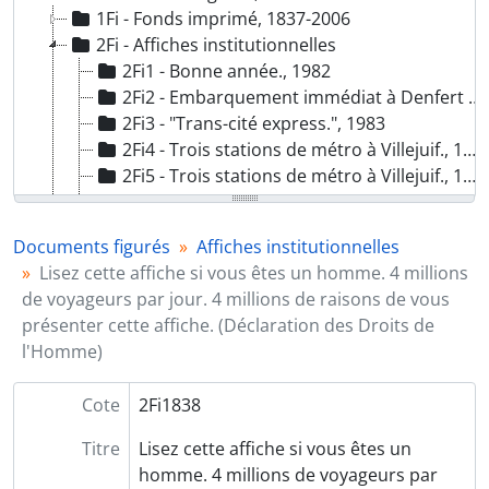
1Fi - Fonds imprimé, 1837-2006
2Fi - Affiches institutionnelles
2Fi1 - Bonne année., 1982
2Fi2 - Embarquement immédiat à Denfert (Bus. Les points de vue de Paris), 1983
2Fi3 - "Trans-cité express.", 1983
2Fi4 - Trois stations de métro à Villejuif., 1985
2Fi5 - Trois stations de métro à Villejuif., 1985
2Fi6 - Silence le métro tourne!, 1984
2Fi7 - Le métro se met au vert. La nature est à Châtelet-les-Halles., sd
Documents figurés
Affiches institutionnelles
2Fi8 - 14-17H. Jouez sur Canal Bus., 1985
Lisez cette affiche si vous êtes un homme. 4 millions
2Fi9 - BNP&RATP. La nouvelle façon de se payer le métro.
de voyageurs par jour. 4 millions de raisons de vous
2Fi10 - Pour 16F50. le plus court chemin de Denfert à Orly., 1983
présenter cette affiche. (Déclaration des Droits de
2Fi11 - Le 29 mars un nouveau réseau de bus à Villejuif., 1985
l'Homme)
2Fi12 - Deux siècles sans relâche. Bicentenaire du Théâtre de l'Odéon., 1982
2Fi13 - 14-17H. Branchez-vous sur Canal Bus., 1985
Cote
2Fi1838
2Fi14 - Si tu fais gaffe à tes pockets je pick plus rien., 1984
2Fi15 - A partir du 23 décembre la vidéo regarde passer le métro., 1985
Titre
Lisez cette affiche si vous êtes un
2Fi16 - A partir du 23 décembre la vidéo transporte le métro., 1985
homme. 4 millions de voyageurs par