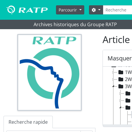
Skip to main content
Rechercher
Options de reche
Parcourir
Archives historiques du Groupe RATP
Articl
Masquer 
W - A
1W 
2W 
3W
Recherche rapide