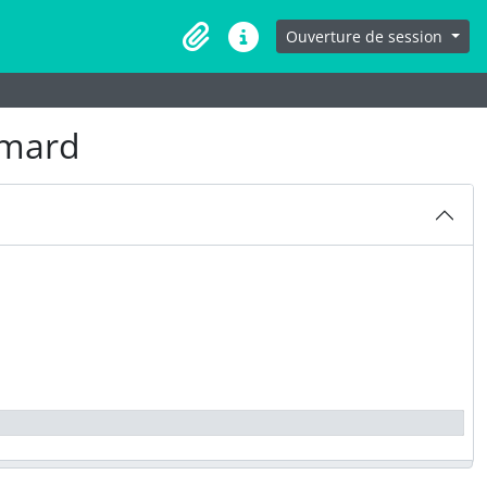
Ouverture de session
Presse-papier
Liens rapides
imard