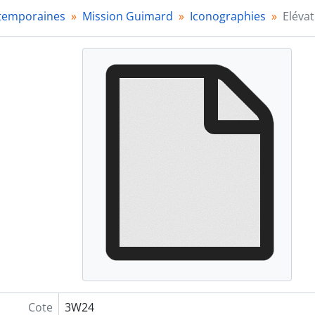
3W27 - Cartes postales, 2002
ntemporaines
Mission Guimard
Iconographies
Eléva
3W28-3W30 - Plans
3W31 - Projet patrimoniale de réinstalation d'ouvrages Gu
3W32-3W39 - Documents isolés, 1975-2001
- Fulgence Bienvenüe, 1852-1999
Cote
3W24