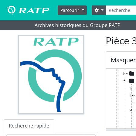
Skip to main content
Rechercher
Options de reche
Parcourir
Archives historiques du Groupe RATP
Pièce 
D - Di
1D 
2D 
Masquer 
3D 
Recherche rapide