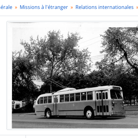
3D17 - Amérique du Sud, 1956-1983
nérale
Missions à l'étranger
Relations internationales
3D18-19 - Royaume-Uni, 1947-1982
3D20 - Autriche, 1982
3D21-26 - Brésil, 1947-1978
3D27 - Cameroun, 1955-1961
3D103 - Canada, 1957-1966
3D28 - Côte d'Ivoire, 1959-1980
3D29-49 - Egypte, 1951-1988
3D50 - Espagne, 1950-1965
3D51-57 - États-Unis, 1902-1982
3D58-63 - France, 1927-1994
3D64-65 - Grèce, 1955-1960
3D66-88 - Iran, 1966-1986
3D89 - Japon, 1967
3D90-91 - Maroc, 1969
3D92 - Mexique, 1965-1980
3D93-94 - Nigéria, 1977-1984
3D95-96 - Sénégal, 1949-1969
3D97 - Suisse, 1958-1974