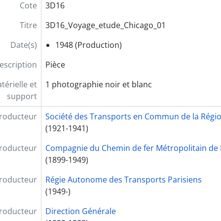
Cote
3D16
3D98 - Tunisie, 1975
3D99-101 - Turquie, 1942-1978
Titre
3D16_Voyage_etude_Chicago_01
3D102 - Venezuela, 1947-1977
3D105 - Yougoslavie, 1958-1961
Date(s)
1948 (Production)
3D106-108 - Organisation de la collaboration RATP/SOFRET
escription
Pièce
- Marchés et contrats, 1945-1983
- Chancellerie, 1940-1994
érielle et
1 photographie noir et blanc
- Lignes du métropolitain et du RER, 1897-1994
support
- Administration générale et fonction de l'entreprise, 1920
- Pôle Social, 1963-1996
roducteur
Société des Transports en Commun de la Régio
- Comité d'entreprise et Comité professionel, 1947-1988
(1921-1941)
 - Textes réglementaires
roducteur
Compagnie du Chemin de fer Métropolitain de 
 - La presse et la RATP, 1969-2008
(1899-1949)
D - Fonds MATHIEU-BACHELOT, 1963-2000
D - Comités Départementaux Économiques et Professionnel
roducteur
Régie Autonome des Transports Parisiens
 - Audit, 1971-2007
(1949-)
 - Comité exécutif, 1991-2009
 - Délégation des Services de la Direction Générale, 1988-2
roducteur
Direction Générale