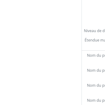
Niveau de d
4D 
5D 
Étendue mat
6D 
7D 
8D 
Nom du p
9D 
10D
Nom du p
11D
12
13
Nom du p
14D
15D
16D
Nom du p