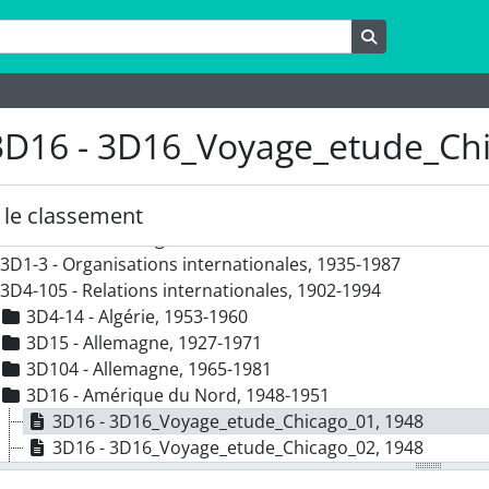
rche
Rechercher
3D16 - 3D16_Voyage_etude_Ch
rection générale, 1855
- Fonctionnement des transports parisiens, 1855-1986
- Inventaire des compagnies de transports de surface, 192
le classement
- Missions à l'étranger, 1902-1994
3D1-3 - Organisations internationales, 1935-1987
3D4-105 - Relations internationales, 1902-1994
3D4-14 - Algérie, 1953-1960
3D15 - Allemagne, 1927-1971
3D104 - Allemagne, 1965-1981
3D16 - Amérique du Nord, 1948-1951
3D16 - 3D16_Voyage_etude_Chicago_01, 1948
3D16 - 3D16_Voyage_etude_Chicago_02, 1948
3D16 - 3D16_Voyage_etude_Chicago_03, 1948