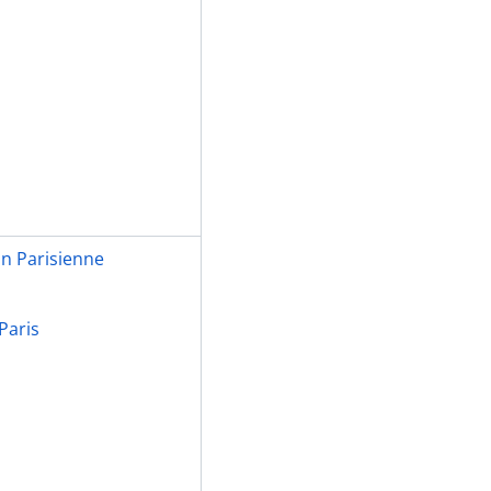
U, 1902-1994
-1994
n Parisienne
Paris
s (CDEP), 2002-2006
015