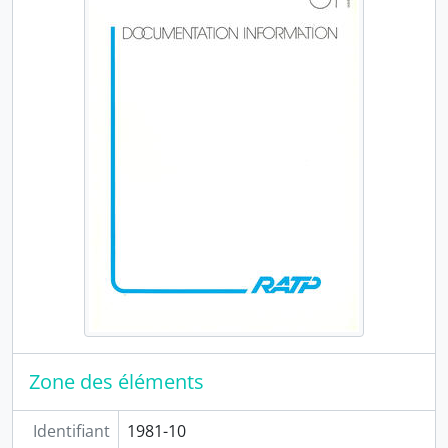
PER11 - RATP Informations (1972-1975)
PER12 - RATP Quinzo (2004-2009)
PER13 - Connexions (1994-2017)
PER14 - Fréquence (1987-...)
PER15 - Urban Mag (2009-2019)
PER16 - La lettre du management (1996-2003)
PER17 - La lettre (1990-1994)
PER18 - Quoi de neuf à EST (2001-2008)
PER19 - Enjeux (1992-2009)
PER20 - La lettre aux associations (1992-2013)
PER21 - Clef en main (1995-2006)
PER22 - Itinéraires (1992-2004)
PER23 - La lettre du CNT (1994-2005)
PER24 - En direct (2002-2009)
PER25 - Un ticket pour les péages (2001-2004)
PER26 - Cap au Nord (2005-2006)
Zone des éléments
PER27 - Actualités (1991-1999)
PER28 - @uber.com (2000-2004)
Identifiant
1981-10
PER29 - Trafic (1988-1989)