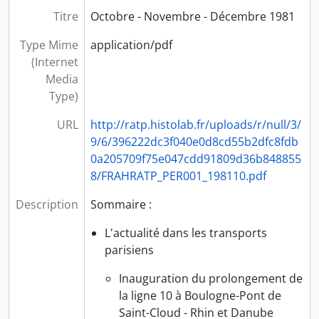
PER30 - Des espaces pour demain (2003)
Titre
Octobre - Novembre - Décembre 1981
PER31 - Inter-Infos (1997-2004)
PER32 - Le journal des actions (1998-2000)
Type Mime
application/pdf
PER33 - L'attelage (1995-2003)
(Internet
PER34 - Journée de formation médicale (1975-1995)
Media
PER35 - Actualités du droit (1991-1999)
Type)
URL
http://ratp.histolab.fr/uploads/r/null/3/
9/6/396222dc3f040e0d8cd55b2dfc8fdb
0a205709f75e047cdd91809d36b848855
8/FRAHRATP_PER001_198110.pdf
Description
Sommaire :
L'actualité dans les transports
parisiens
Inauguration du prolongement de
la ligne 10 à Boulogne-Pont de
Saint-Cloud - Rhin et Danube