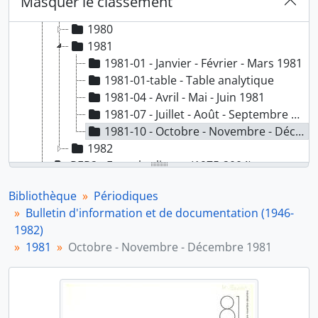
Masquer le classement
1979
1980
1981
1981-01 - Janvier - Février - Mars 1981
1981-01-table - Table analytique
1981-04 - Avril - Mai - Juin 1981
1981-07 - Juillet - Août - Septembre 1981
1981-10 - Octobre - Novembre - Décembre 1981
1982
PER2 - Entre les lignes (1975-2004)
PER3 - Etudes et Projets (1983-1991)
Bibliothèque
Périodiques
PER4 - Savoir faire (1992-2004)
Bulletin d'information et de documentation (1946-
PER5 - Actua - Comité d'entreprise de la RATP (1974-1982)
1982)
PER6 - L'Echo de la STCRP (1929-1932)
1981
Octobre - Novembre - Décembre 1981
PER7 - Bulletin de la Compagnie française pour l'exploitation des procédés Thomson-Houston (1894-1913)
PER8 - Le Mutualiste RATP (1946-...)
PER9 - Les chemins de fer : les tramways et l'industrie (1920-1928)
PER10 - Notre métier (1946-1951)