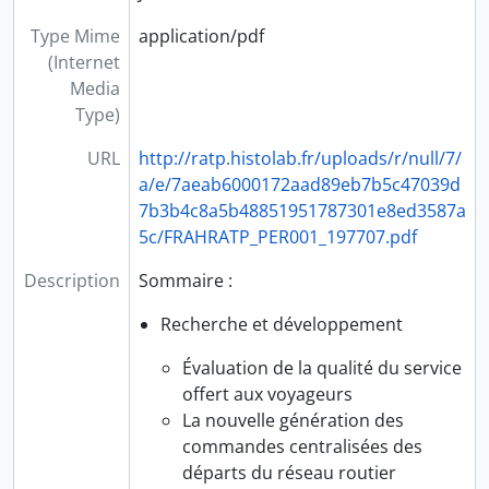
PER24 - En direct (2002-2009)
PER25 - Un ticket pour les péages (2001-2004)
Type Mime
application/pdf
PER26 - Cap au Nord (2005-2006)
(Internet
PER27 - Actualités (1991-1999)
Media
PER28 - @uber.com (2000-2004)
Type)
PER29 - Trafic (1988-1989)
URL
http://ratp.histolab.fr/uploads/r/null/7/
PER30 - Des espaces pour demain (2003)
a/e/7aeab6000172aad89eb7b5c47039d
PER31 - Inter-Infos (1997-2004)
7b3b4c8a5b48851951787301e8ed3587a
PER32 - Le journal des actions (1998-2000)
5c/FRAHRATP_PER001_197707.pdf
PER33 - L'attelage (1995-2003)
PER34 - Journée de formation médicale (1975-1995)
Description
Sommaire :
PER35 - Actualités du droit (1991-1999)
Recherche et développement
Évaluation de la qualité du service
offert aux voyageurs
La nouvelle génération des
commandes centralisées des
départs du réseau routier