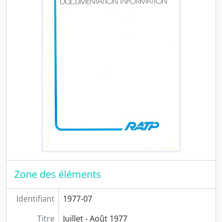
PER6 - L'Echo de la STCRP (1929-1932)
PER7 - Bulletin de la Compagnie française pour l'exploitation des procédés Thomson-Houston (1894-1913)
PER8 - Le Mutualiste RATP (1946-...)
PER9 - Les chemins de fer : les tramways et l'industrie (1920-1928)
PER10 - Notre métier (1946-1951)
PER11 - RATP Informations (1972-1975)
PER12 - RATP Quinzo (2004-2009)
PER13 - Connexions (1994-2017)
PER14 - Fréquence (1987-...)
PER15 - Urban Mag (2009-2019)
PER16 - La lettre du management (1996-2003)
PER17 - La lettre (1990-1994)
PER18 - Quoi de neuf à EST (2001-2008)
PER19 - Enjeux (1992-2009)
Zone des éléments
PER20 - La lettre aux associations (1992-2013)
PER21 - Clef en main (1995-2006)
Identifiant
1977-07
PER22 - Itinéraires (1992-2004)
PER23 - La lettre du CNT (1994-2005)
Titre
Juillet - Août 1977