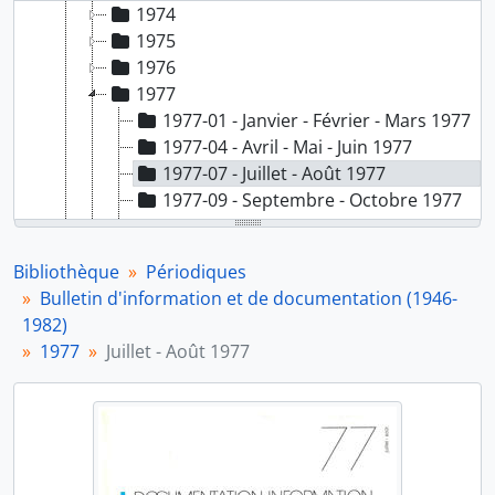
1974
1975
1976
1977
1977-01 - Janvier - Février - Mars 1977
1977-04 - Avril - Mai - Juin 1977
1977-07 - Juillet - Août 1977
1977-09 - Septembre - Octobre 1977
1977-11 - Novembre - Décembre 1977
1977-11-sp - Novembre - Décembre 1977 (spécial)
Bibliothèque
Périodiques
1978
Bulletin d'information et de documentation (1946-
1979
1982)
1980
1977
Juillet - Août 1977
1981
1982
PER2 - Entre les lignes (1975-2004)
PER3 - Etudes et Projets (1983-1991)
PER4 - Savoir faire (1992-2004)
PER5 - Actua - Comité d'entreprise de la RATP (1974-1982)