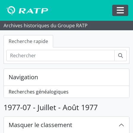
1955
Skip to main content
1956
1957
Togg
1958
Archives historiques du Groupe RATP
1959
1960
Recherche rapide
1961
1962
Rech
1963
1964
1965
Navigation
1966
1967
Recherches généalogiques
1968
1969
1977-07 - Juillet - Août 1977
1970
1971
1972
Masquer le classement
1973