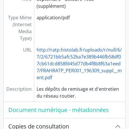
PER10 - Notre métier (1946-1951)
(supplément)
PER11 - RATP Informations (1972-1975)
PER12 - RATP Quinzo (2004-2009)
Type Mime
application/pdf
PER13 - Connexions (1994-2017)
(Internet
PER14 - Fréquence (1987-...)
Media
PER15 - Urban Mag (2009-2019)
Type)
PER16 - La lettre du management (1996-2003)
URL
http://ratp.histolab.fr/uploads/r/null/6/
PER17 - La lettre (1990-1994)
7/2/6721bb5afc52ba7e389b446fb58df0
PER18 - Quoi de neuf à EST (2001-2008)
7cb61dcd858fd45d77db4f8b8f63a1eed
PER19 - Enjeux (1992-2009)
7/FRAHRATP_PER001_196309_suppl__m
PER20 - La lettre aux associations (1992-2013)
ent.pdf
PER21 - Clef en main (1995-2006)
PER22 - Itinéraires (1992-2004)
Description
Les dépôts de remisage et d'entretien
PER23 - La lettre du CNT (1994-2005)
du réseau routier.
PER24 - En direct (2002-2009)
PER25 - Un ticket pour les péages (2001-2004)
Document numérique - métadonnées
PER26 - Cap au Nord (2005-2006)
PER27 - Actualités (1991-1999)
Copies de consultation
PER28 - @uber.com (2000-2004)