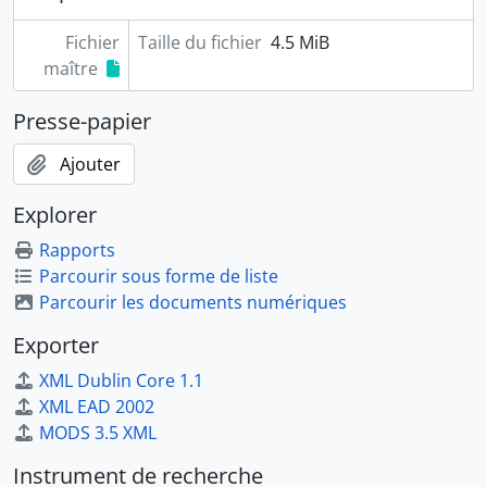
PER29 - Trafic (1988-1989)
Fichier
Taille du fichier
4.5 MiB
PER30 - Des espaces pour demain (2003)
maître
PER31 - Inter-Infos (1997-2004)
PER32 - Le journal des actions (1998-2000)
Presse-papier
PER33 - L'attelage (1995-2003)
PER34 - Journée de formation médicale (1975-1995)
Ajouter
PER35 - Actualités du droit (1991-1999)
Explorer
Rapports
Parcourir sous forme de liste
Parcourir les documents numériques
Exporter
XML Dublin Core 1.1
XML EAD 2002
MODS 3.5 XML
Instrument de recherche