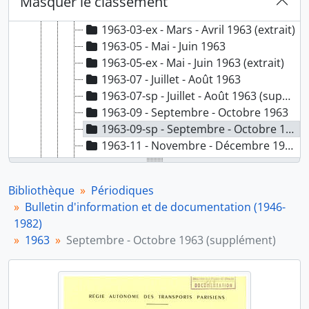
Masquer le classement
1963-03 - Mars - Avril 1963
1963-03-ex - Mars - Avril 1963 (extrait)
1963-05 - Mai - Juin 1963
1963-05-ex - Mai - Juin 1963 (extrait)
1963-07 - Juillet - Août 1963
1963-07-sp - Juillet - Août 1963 (supplément)
1963-09 - Septembre - Octobre 1963
1963-09-sp - Septembre - Octobre 1963 (supplément)
1963-11 - Novembre - Décembre 1963
1963-11-sp - Novembre - Décembre 1963 (supplément)
1964
Bibliothèque
Périodiques
1965
Bulletin d'information et de documentation (1946-
1966
1982)
1967
1963
Septembre - Octobre 1963 (supplément)
1968
1969
1970
1971