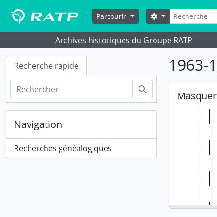
Skip to main content
Rechercher
Options de reche
Parcourir
Archives historiques du Groupe RATP
1963-1
Recherche rapide
Rechercher
Masquer 
Navigation
Recherches généalogiques