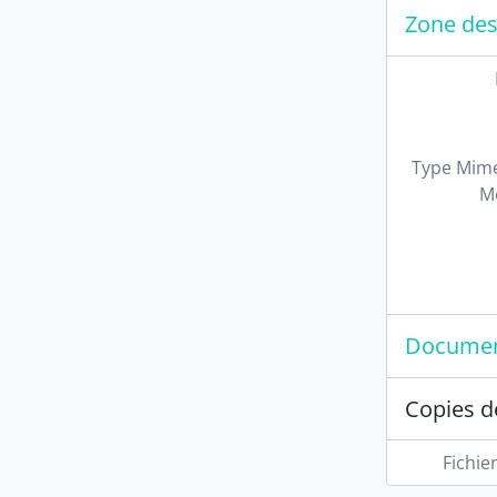
Zone des
Type Mime
M
Documen
Copies d
Fichie