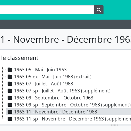
1959
rche
Rechercher
1960
1961
1962
1963
1 - Novembre - Décembre 196
1963-01 - Janvier - Février 1963
1963-01-ex - Janvier - Février 1963 (extrait)
1963-03 - Mars - Avril 1963
le classement
1963-03-ex - Mars - Avril 1963 (extrait)
1963-05 - Mai - Juin 1963
1963-05-ex - Mai - Juin 1963 (extrait)
1963-07 - Juillet - Août 1963
1963-07-sp - Juillet - Août 1963 (supplément)
1963-09 - Septembre - Octobre 1963
1963-09-sp - Septembre - Octobre 1963 (supplément)
1963-11 - Novembre - Décembre 1963
1963-11-sp - Novembre - Décembre 1963 (supplémen
1964