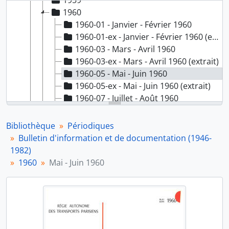
1959
1960
1960-01 - Janvier - Février 1960
1960-01-ex - Janvier - Février 1960 (extrait)
1960-03 - Mars - Avril 1960
1960-03-ex - Mars - Avril 1960 (extrait)
1960-05 - Mai - Juin 1960
1960-05-ex - Mai - Juin 1960 (extrait)
1960-07 - Juillet - Août 1960
1960-07-ex - Juillet - Août 1960 (extrait)
1960-09 - Septembre - Octobre 1960
Bibliothèque
Périodiques
1960-09-ex - Septembre - Octobre 1960 (extrait)
Bulletin d'information et de documentation (1946-
1960-11 - Novembre - Décembre 1960
1982)
1961
1960
Mai - Juin 1960
1962
1963
1964
1965
1966