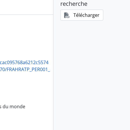
recherche
Télécharger
tion des procédés Thomson-Houston (1894-1913)
0-1928)
b1acac095768a6212c5574
770/FRAHRATP_PER001_
les du monde