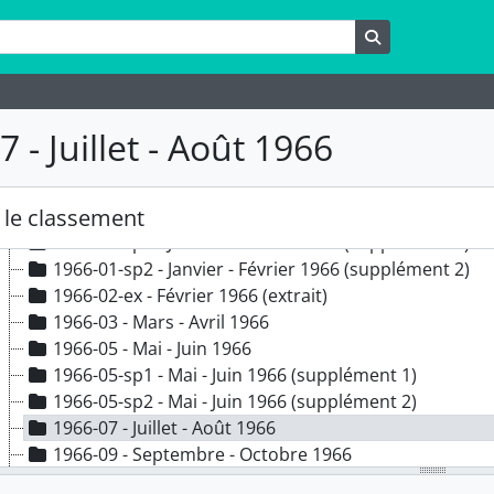
1959
1960
rche
Rechercher
1961
1962
1963
 - Juillet - Août 1966
1964
1965
1966
le classement
1966-01 - Janvier - Février 1966
1966-01-sp1 - Janvier - Février 1966 (supplément 1)
1966-01-sp2 - Janvier - Février 1966 (supplément 2)
1966-02-ex - Février 1966 (extrait)
1966-03 - Mars - Avril 1966
1966-05 - Mai - Juin 1966
1966-05-sp1 - Mai - Juin 1966 (supplément 1)
1966-05-sp2 - Mai - Juin 1966 (supplément 2)
1966-07 - Juillet - Août 1966
1966-09 - Septembre - Octobre 1966
1966-11 - Novembre - Décembre 1966