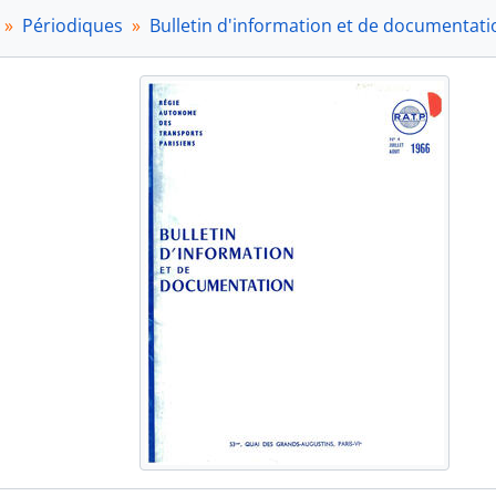
1966-11-sp - Novembre - Décembre 1966 (supplémen
Périodiques
Bulletin d'information et de documentati
1967
1968
1969
1970
1971
1972
1973
1974
1975
1976
1977
1978
1979
1980
1981
1982
PER2 - Entre les lignes (1975-2004)
PER3 - Etudes et Projets (1983-1991)