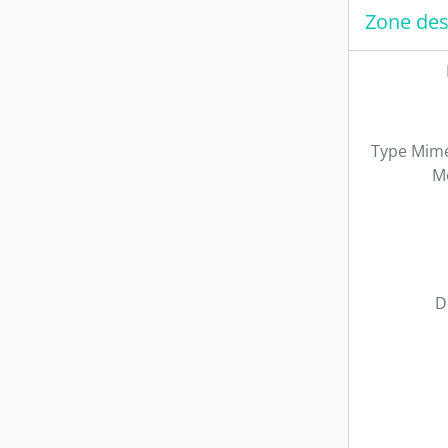
Zone des
Type Mime
M
D