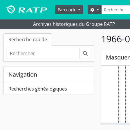
Skip to main content
Rechercher
Options de reche
Parcourir
Archives historiques du Groupe RATP
1966-07
Recherche rapide
Rechercher
Masquer 
Navigation
Recherches généalogiques