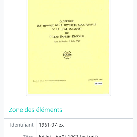
1968
1969
1970
1971
1972
1973
1974
1975
1976
1977
1978
1979
1980
1981
1982
Zone des éléments
PER2 - Entre les lignes (1975-2004)
PER3 - Etudes et Projets (1983-1991)
Identifiant
1961-07-ex
PER4 - Savoir faire (1992-2004)
PER5 - Actua - Comité d'entreprise de la RATP (1974-1982)