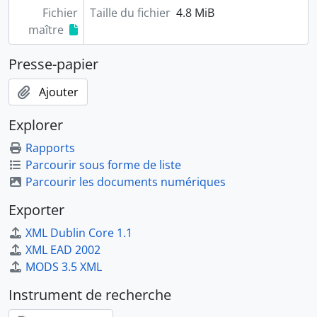
Fichier
PER25 - Un ticket pour les péages (2001-2004)
Taille du fichier
4.8 MiB
maître
PER26 - Cap au Nord (2005-2006)
PER27 - Actualités (1991-1999)
Presse-papier
PER28 - @uber.com (2000-2004)
PER29 - Trafic (1988-1989)
Ajouter
PER30 - Des espaces pour demain (2003)
PER31 - Inter-Infos (1997-2004)
Explorer
PER32 - Le journal des actions (1998-2000)
Rapports
PER33 - L'attelage (1995-2003)
Parcourir sous forme de liste
PER34 - Journée de formation médicale (1975-1995)
Parcourir les documents numériques
PER35 - Actualités du droit (1991-1999)
Exporter
XML Dublin Core 1.1
XML EAD 2002
MODS 3.5 XML
Instrument de recherche