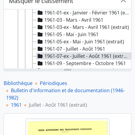
Masquer le classement
1961-01 - Janvier - Février 1961
1961-01-ex - Janvier - Février 1961 (extrait)
1961-03 - Mars - Avril 1961
1961-03-ex - Mars - Avril 1961 (extrait)
1961-05 - Mai - Juin 1961
1961-05-ex - Mai - Juin 1961 (extrait)
1961-07 - Juillet - Août 1961
1961-07-ex - Juillet - Août 1961 (extrait)
1961-09 - Septembre - Octobre 1961
1961-09-ex - Septembre - Octobre 1961 (extrait)
1961-11 - Novembre - Décembre 1961
Bibliothèque
Périodiques
1961-12 - Décembre 1961 (table)
Bulletin d'information et de documentation (1946-
1962
1982)
1963
1961
Juillet - Août 1961 (extrait)
1964
1965
1966
1967