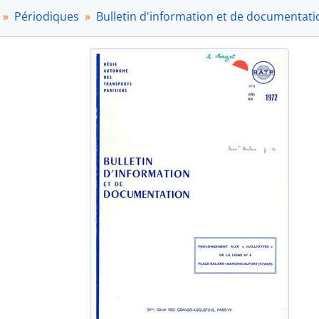
1972-09 - Septembre - Octobre 1972
Périodiques
Bulletin d'information et de documentati
1972-11 - Novembre - Décembre 1972
1973
1974
1975
1976
1977
1978
1979
1980
1981
1982
PER2 - Entre les lignes (1975-2004)
PER3 - Etudes et Projets (1983-1991)
PER4 - Savoir faire (1992-2004)
PER5 - Actua - Comité d'entreprise de la RATP (1974-1982)
PER6 - L'Echo de la STCRP (1929-1932)
PER7 - Bulletin de la Compagnie française pour l'exploita
PER8 - Le Mutualiste RATP (1946-...)