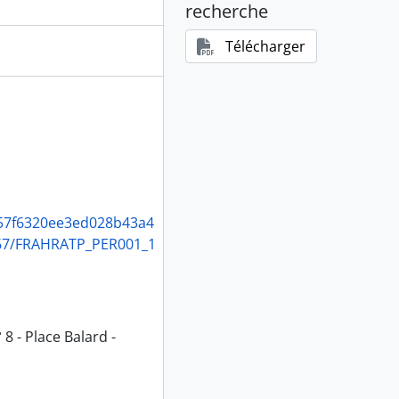
recherche
0-1928)
Télécharger
eec57f6320ee3ed028b43a4
67/FRAHRATP_PER001_1
 8 - Place Balard -