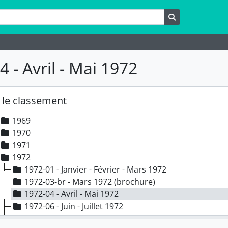
1960
rche
Rechercher
1961
1962
1963
1964
 - Avril - Mai 1972
1965
1966
1967
le classement
1968
1969
1970
1971
1972
1972-01 - Janvier - Février - Mars 1972
1972-03-br - Mars 1972 (brochure)
1972-04 - Avril - Mai 1972
1972-06 - Juin - Juillet 1972
1972-07-br - Juillet 1972 (brochure)