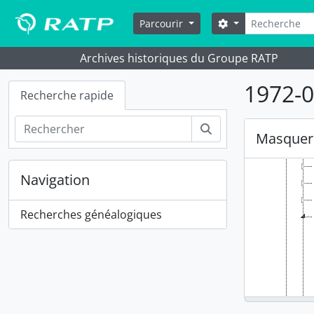
Skip to main content
Rechercher
Options de reche
Parcourir
Archives historiques du Groupe RATP
1972-04
Recherche rapide
Rechercher
Masquer 
Navigation
Recherches généalogiques