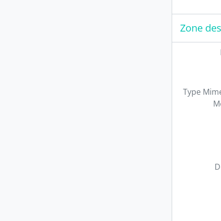
Zone des
Type Mime
M
D