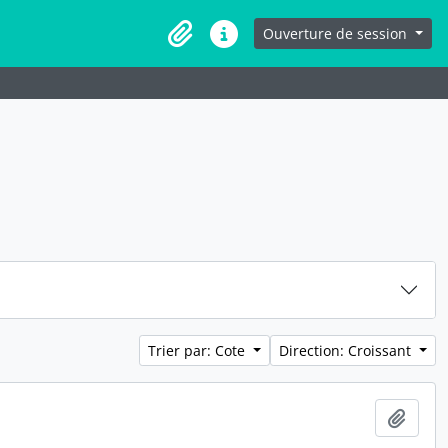
Ouverture de session
Presse-papier
Liens rapides
Trier par: Cote
Direction: Croissant
Ajout