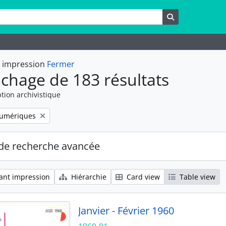
rche
Rechercher
t impression
Fermer
ichage de 183 résultats
tion archivistique
numériques
de recherche avancée
ant impression
Hiérarchie
Card view
Table view
Janvier - Février 1960