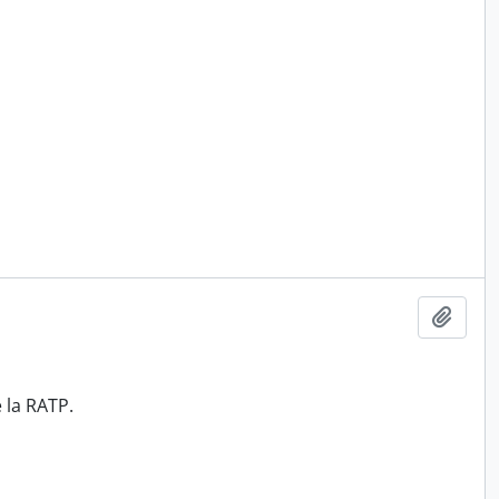
Ajout
 la RATP.