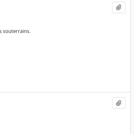
Ajout
s souterrains.
Ajout