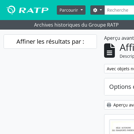
Skip to main content
Rechercher
Options de reche
Parcourir
Archives historiques du Groupe RATP
Aperçu avan
Affiner les résultats par :
Aff
Descrip
Remove filter:
Avec objets 
Options 
Aperçu av