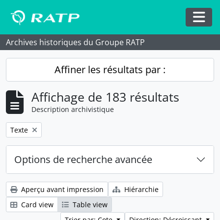
Skip to main content
Togg
Archives historiques du Groupe RATP
Affiner les résultats par :
Affichage de 183 résultats
Description archivistique
Remove filter:
Texte
Options de recherche avancée
Aperçu avant impression
Hiérarchie
Card view
Table view
Trier par: Cote
Direction: Décroissant