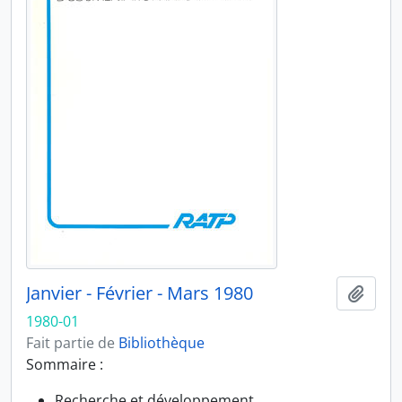
Janvier - Février - Mars 1980
Ajout
1980-01
Fait partie de
Bibliothèque
Sommaire :
Recherche et développement