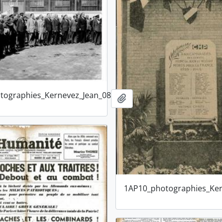
tographies_Kernevez_Jean_08
Ajouter au presse-papier
1AP10_photographies_Ker