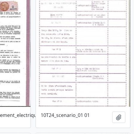
ement_electrique_1944_2
10T24_scenario_01 01
sse-papier
Ajouter au presse-papier
Ajout