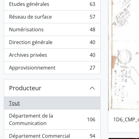
Etudes générales
63
, 63 résultats
Réseau de surface
57
, 57 résultats
Numérisations
48
, 48 résultats
Direction générale
40
, 40 résultats
Archives privées
40
, 40 résultats
Approvisionnement
27
, 27 résultats
Producteur
Tout
Département de la
106
1D6_CMP_c
, 106 résultats
Communication
Département Commercial
94