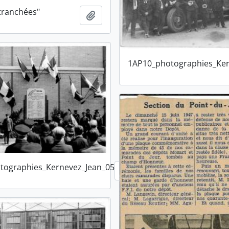
 tranchées"
Ajouter au presse-papier
1AP10_photographies_Ker
tographies_Kernevez_Jean_05
Ajouter au presse-papier