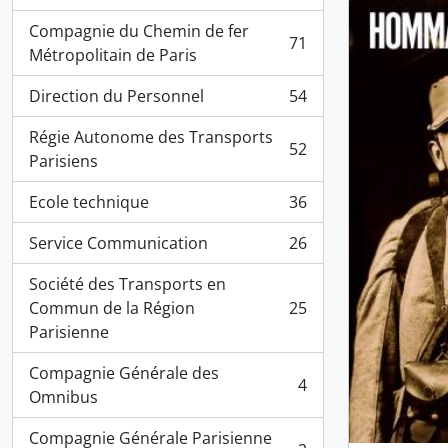
, 94 résultats
Compagnie du Chemin de fer
71
, 71 résultats
Métropolitain de Paris
Direction du Personnel
54
, 54 résultats
Régie Autonome des Transports
52
, 52 résultats
Parisiens
Ecole technique
36
, 36 résultats
Service Communication
26
, 26 résultats
Société des Transports en
Commun de la Région
25
, 25 résultats
Parisienne
Compagnie Générale des
4
, 4 résultats
Omnibus
Compagnie Générale Parisienne