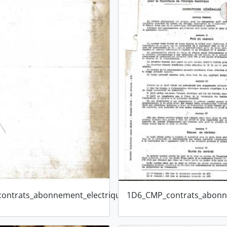
ontrats_abonnement_electrique_1922_1
1D6_CMP_contrats_abonn
Ajouter au pre