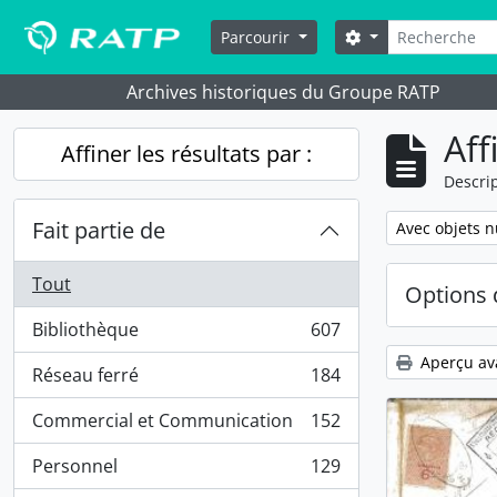
Skip to main content
Rechercher
Options de reche
Parcourir
Archives historiques du Groupe RATP
Aff
Affiner les résultats par :
Descrip
Fait partie de
Remove filter:
Avec objets 
Tout
Options 
Bibliothèque
607
, 607 résultats
Aperçu av
Réseau ferré
184
, 184 résultats
Commercial et Communication
152
, 152 résultats
Personnel
129
, 129 résultats