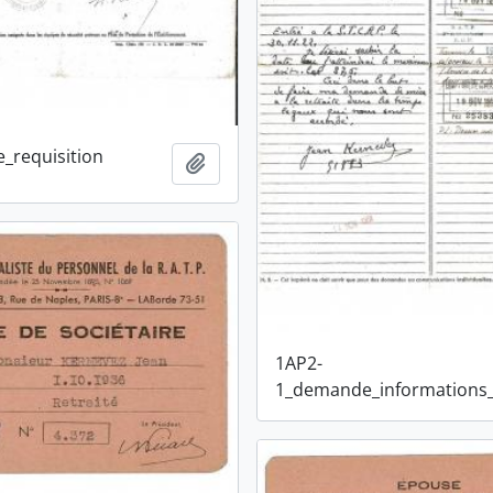
_requisition
Ajouter au presse-papier
1AP2-
1_demande_informations_