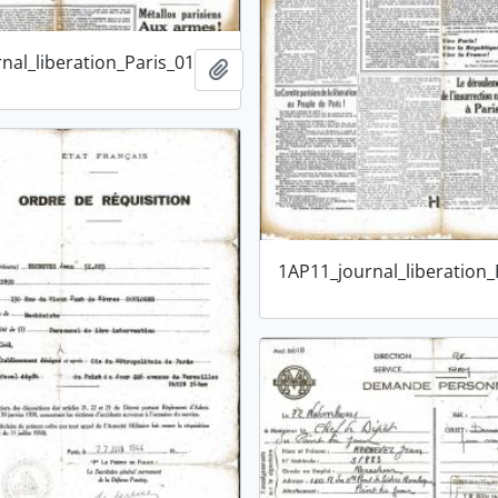
nal_liberation_Paris_01
Ajouter au presse-papier
1AP11_journal_liberation_