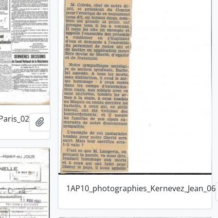
Paris_02
Ajouter au presse-papier
1AP10_photographies_Kernevez_Jean_06