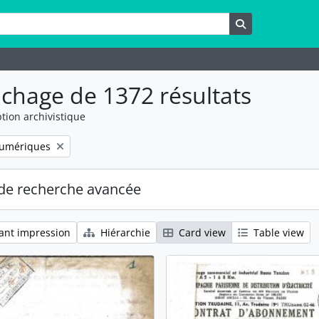
rche
Rechercher
ichage de 1372 résultats
tion archivistique
numériques
de recherche avancée
ant impression
Hiérarchie
Card view
Table view