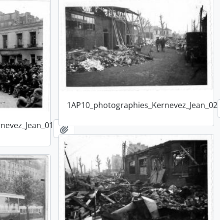
1AP10_photographies_Kernevez_Jean_02
nevez_Jean_01
Ajouter au presse-papier