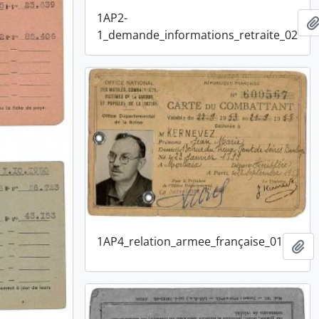
1AP2-
1_demande_informations_retraite_02
1AP4_relation_armee_française_01
Aj