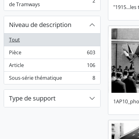
2
, 2 résultats
de Tramways
"1915...les
Niveau de description
Tout
Pièce
603
, 603 résultats
Article
106
, 106 résultats
Sous-série thématique
8
, 8 résultats
Type de support
1AP10_pho