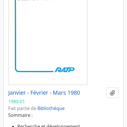
Janvier - Février - Mars 1980
Ajout
1980-01
Fait partie de
Bibliothèque
Sommaire :
Recherche et développement