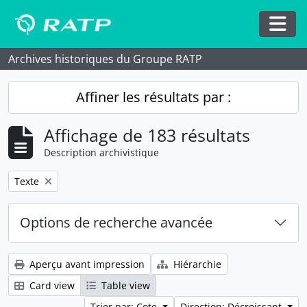
Skip to main content
Togg
Archives historiques du Groupe RATP
Affiner les résultats par :
Affichage de 183 résultats
Description archivistique
Remove filter:
Texte
Options de recherche avancée
Aperçu avant impression
Hiérarchie
Card view
Table view
Trier par: Cote
Direction: Décroissant