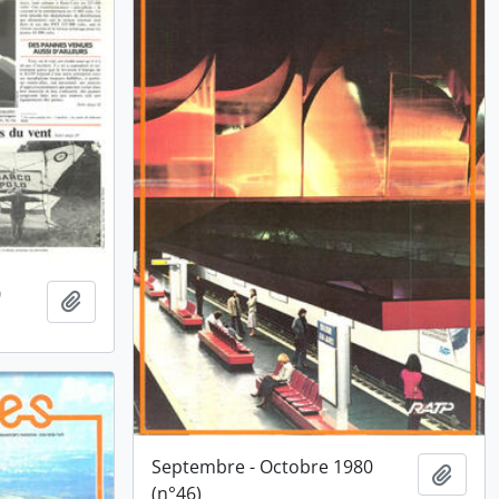
0
Ajouter au presse-papier
Septembre - Octobre 1980
Ajout
(n°46)