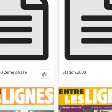
00 2ème phase
Station 2000
Ajouter au presse-papier