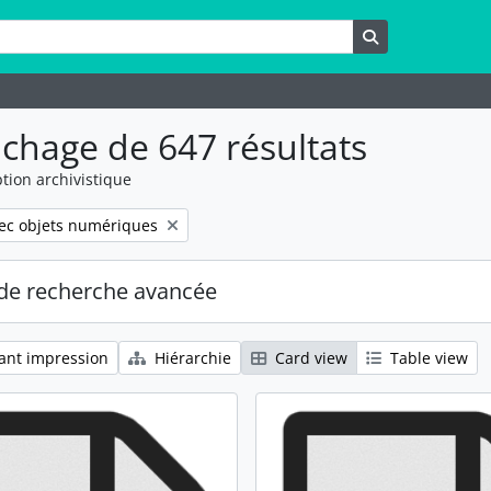
rche
Rechercher
ichage de 647 résultats
tion archivistique
move filter:
ec objets numériques
de recherche avancée
ant impression
Hiérarchie
Card view
Table view