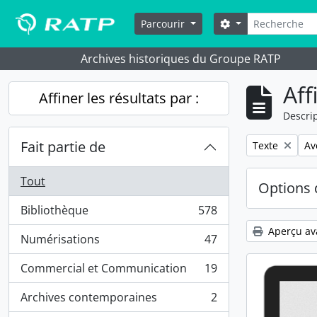
Skip to main content
Rechercher
Options de reche
Parcourir
Archives historiques du Groupe RATP
Aff
Affiner les résultats par :
Descrip
Fait partie de
Remove filter:
Re
Texte
Av
Tout
Options 
Bibliothèque
578
, 578 résultats
Aperçu av
Numérisations
47
, 47 résultats
Commercial et Communication
19
, 19 résultats
Archives contemporaines
2
, 2 résultats