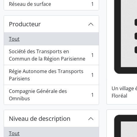
Réseau de surface
1
, 1 résultats
Producteur
Tout
Société des Transports en
1
, 1 résultats
Commun de la Région Parisienne
Régie Autonome des Transports
1
, 1 résultats
Parisiens
Un village 
Compagnie Générale des
1
Floréal
, 1 résultats
Omnibus
Niveau de description
Tout