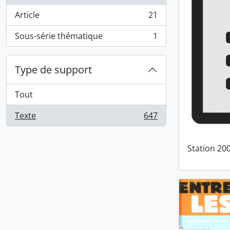
Article
21
, 21 résultats
Sous-série thématique
1
, 1 résultats
Type de support
Tout
Texte
647
, 647 résultats
Station 20