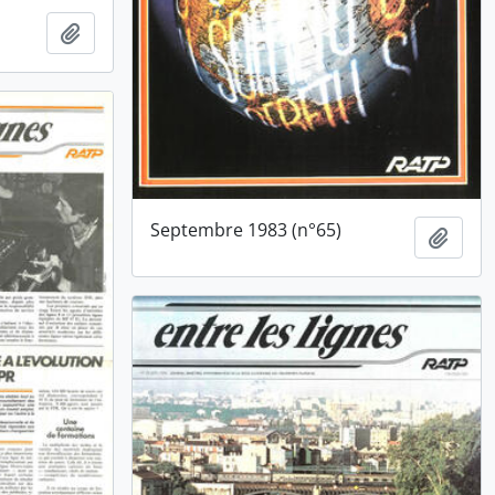
Ajouter au presse-papier
Septembre 1983 (n°65)
Ajout