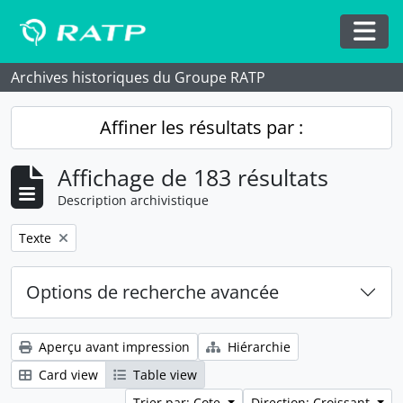
Skip to main content
Togg
Archives historiques du Groupe RATP
Affiner les résultats par :
Affichage de 183 résultats
Description archivistique
Remove filter:
Texte
Options de recherche avancée
Aperçu avant impression
Hiérarchie
Card view
Table view
Trier par: Cote
Direction: Croissant