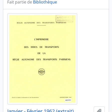
Fait partie de
Bibliothèque
Janvier - Février 1962 (extrait)
Ajout