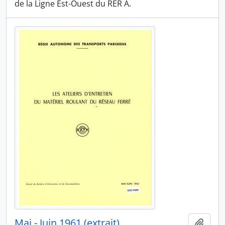
de la Ligne Est-Ouest du RER A.
Mai - Juin 1961 (extrait)
Ajout