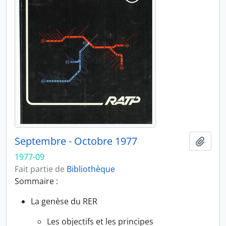
Septembre - Octobre 1977
Ajout
1977-09
Fait partie de
Bibliothèque
Sommaire :
La genèse du RER
Les objectifs et les principes