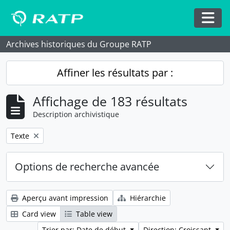
Skip to main content
Togg
Archives historiques du Groupe RATP
Affiner les résultats par :
Affichage de 183 résultats
Description archivistique
Remove filter:
Texte
Options de recherche avancée
Aperçu avant impression
Hiérarchie
Card view
Table view
Trier par: Date de début
Direction: Croissant