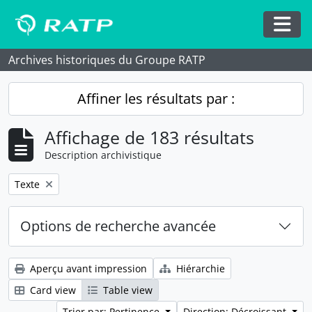
Skip to main content
Togg
Archives historiques du Groupe RATP
Affiner les résultats par :
Affichage de 183 résultats
Description archivistique
Remove filter:
Texte
Options de recherche avancée
Aperçu avant impression
Hiérarchie
Card view
Table view
Trier par: Pertinence
Direction: Décroissant