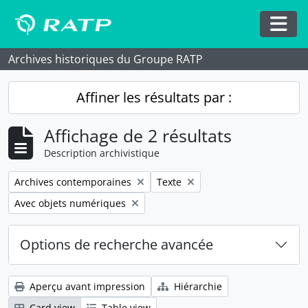
Skip to main content
Togg
Archives historiques du Groupe RATP
Affiner les résultats par :
Affichage de 2 résultats
Description archivistique
Remove filter:
Remove filter:
Archives contemporaines
Texte
Remove filter:
Avec objets numériques
Options de recherche avancée
Aperçu avant impression
Hiérarchie
Card view
Table view