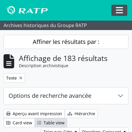
Skip to main content
Togg
Archives historiques du Groupe RATP
Affiner les résultats par :
Affichage de 183 résultats
Description archivistique
Remove filter:
Texte
Options de recherche avancée
Aperçu avant impression
Hiérarchie
Card view
Table view
Trier par: Cote
Direction: Croissant