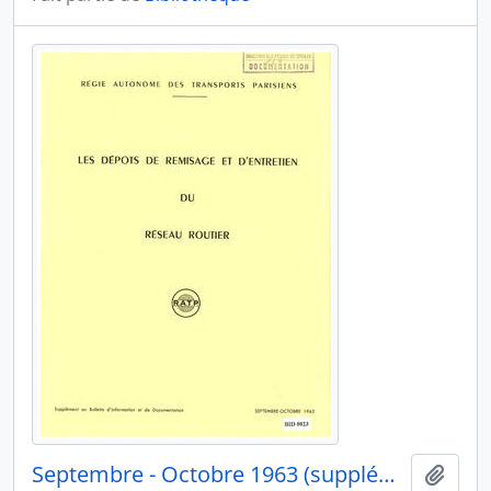
Septembre - Octobre 1963 (supplément)
Ajout