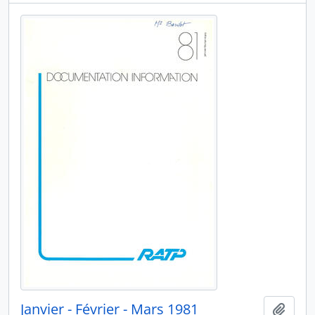
Janvier - Février - Mars 1981
Ajout