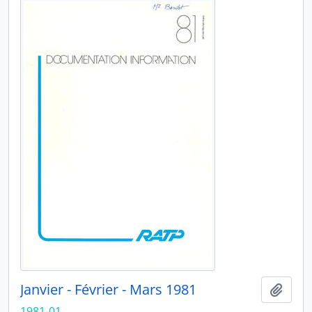
Janvier - Février - Mars 1981
Ajout
1981-01