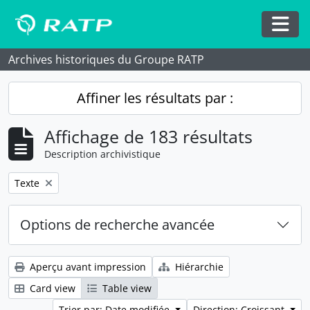
Skip to main content
Togg
Archives historiques du Groupe RATP
Affiner les résultats par :
Affichage de 183 résultats
Description archivistique
Remove filter:
Texte
Options de recherche avancée
Aperçu avant impression
Hiérarchie
Card view
Table view
Trier par: Date modifiée
Direction: Croissant