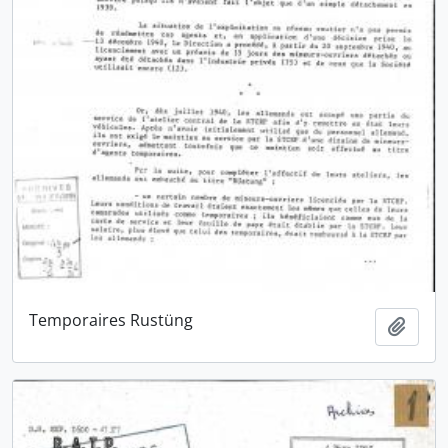
Temporaires Rustüng
Ajout