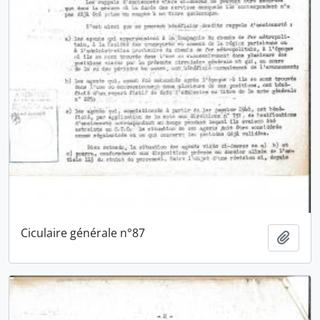
Ciculaire générale n°87
Ajout