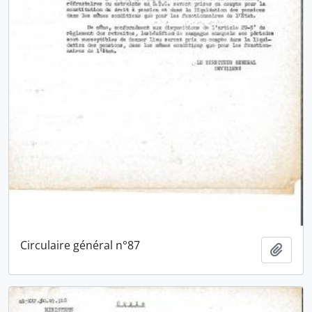
Circulaire général n°87
Ajout