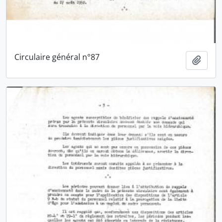
Circulaire général n°87
Ajout