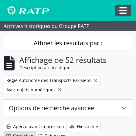
Skip to main content
Togg
Archives historiques du Groupe RATP
Affiner les résultats par :
Affichage de 52 résultats
Description archivistique
Remove filter:
Régie Autonome des Transports Parisiens
Remove filter:
Avec objets numériques
Options de recherche avancée
Aperçu avant impression
Hiérarchie
Card view
Table view