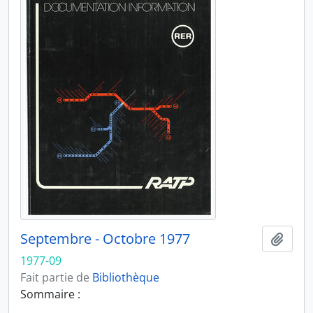
Septembre - Octobre 1977
Ajout
1977-09
Fait partie de
Bibliothèque
Sommaire :