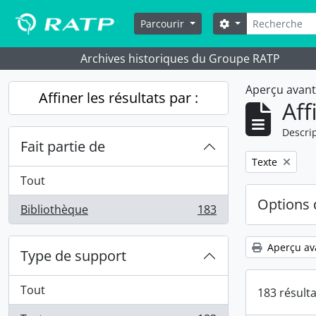
Skip to main content
Rechercher
Options de reche
Parcourir
Archives historiques du Groupe RATP
Aperçu avan
Affiner les résultats par :
Aff
Descrip
Fait partie de
Remove filter:
Texte
Tout
Options 
Bibliothèque
183
, 183 résultats
Aperçu av
Type de support
Tout
183 résult