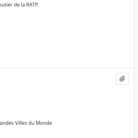
outier de la RATP.
Ajout
randes Villes du Monde