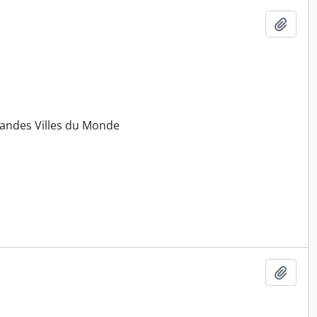
Ajout
randes Villes du Monde
Ajout