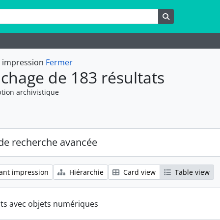
rche
Rechercher
t impression
Fermer
ichage de 183 résultats
tion archivistique
de recherche avancée
ant impression
Hiérarchie
Card view
Table view
ats avec objets numériques