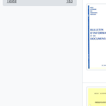
Texte
183
, 183 résultats