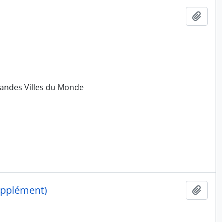
Ajout
randes Villes du Monde
upplément)
Ajout