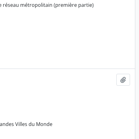
e réseau métropolitain (première partie)
Ajout
randes Villes du Monde