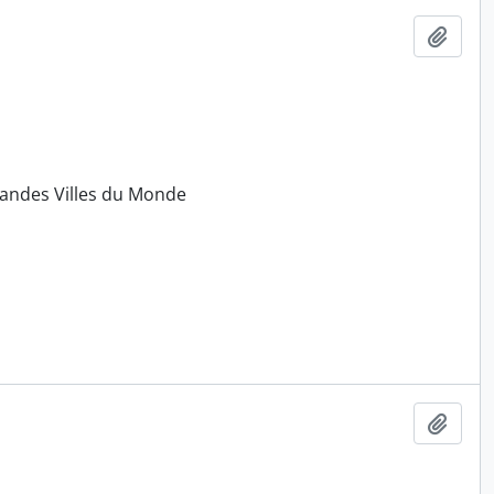
Ajout
randes Villes du Monde
Ajout