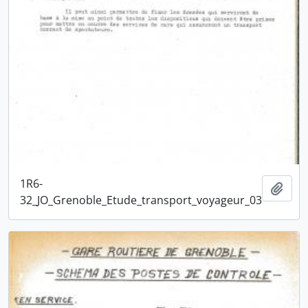
1R6-
Ajou
32_JO_Grenoble_Etude_transport_voyageur_03