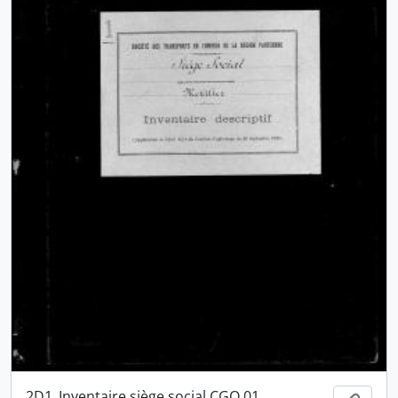
2D1_Inventaire siège social CGO 01