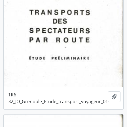
1R6-
Ajou
32_JO_Grenoble_Etude_transport_voyageur_01