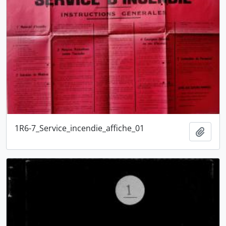
1R6-7_Service_incendie_affiche_01
Ajout