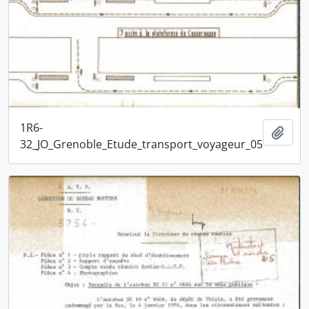
1R6-
Ajou
32_JO_Grenoble_Etude_transport_voyageur_05