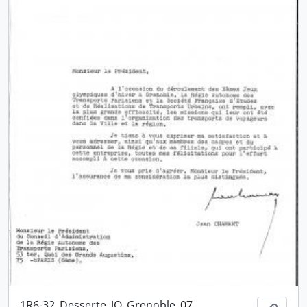
1R6-32_Desserte_JO_Grenoble_07