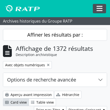
Skip to main content
Togg
Archives historiques du Groupe RATP
Affiner les résultats par :
Affichage de 1372 résultats
Description archivistique
Remove filter:
Avec objets numériques
Options de recherche avancée
Aperçu avant impression
Hiérarchie
Card view
Table view
Trier par: Titre
Direction: Croissant