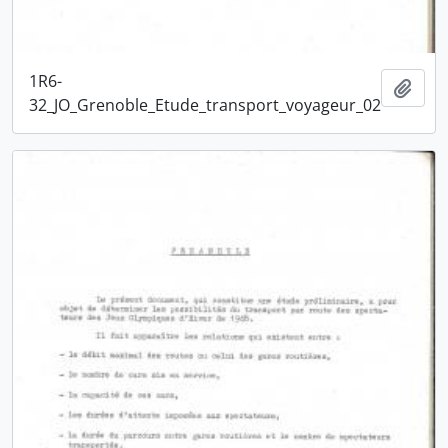
1R6-
Ajou
32_JO_Grenoble_Etude_transport_voyageur_02