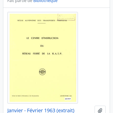
Fait partie de
Bibliothèque
Janvier - Février 1963 (extrait)
Ajout