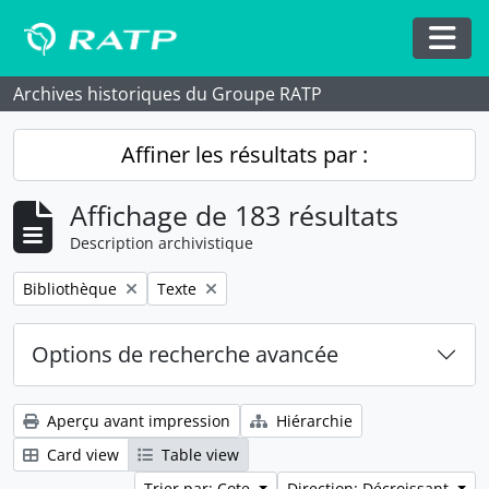
Skip to main content
Togg
Archives historiques du Groupe RATP
Affiner les résultats par :
Affichage de 183 résultats
Description archivistique
Remove filter:
Remove filter:
Bibliothèque
Texte
Options de recherche avancée
Aperçu avant impression
Hiérarchie
Card view
Table view
Trier par: Cote
Direction: Décroissant