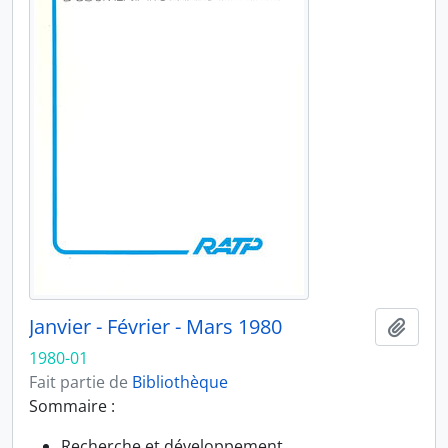
Janvier - Février - Mars 1980
Ajout
1980-01
Fait partie de
Bibliothèque
Sommaire :
Recherche et développement